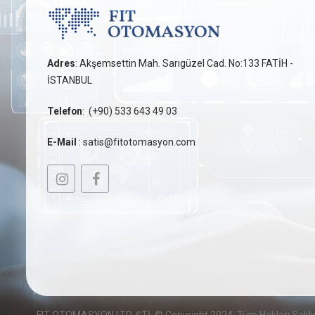
Adres
: Akşemsettin Mah. Sarıgüzel Cad. No:133 FATİH -
İSTANBUL
Telefon
:
(+90) 533 643 49 03
E-Mail
:
satis@fitotomasyon.com