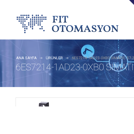
ANA SAYFA
ÜRÜNLER
6ES7214-1AD23-0XB0 SIMATIC S7-
6ES7214-1AD23-0XB0 SIMATIC