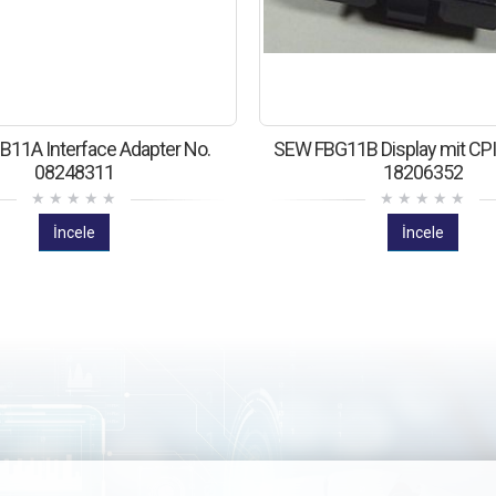
11A Interface Adapter No.
SEW FBG11B Display mit CPI
08248311
18206352
İncele
İncele