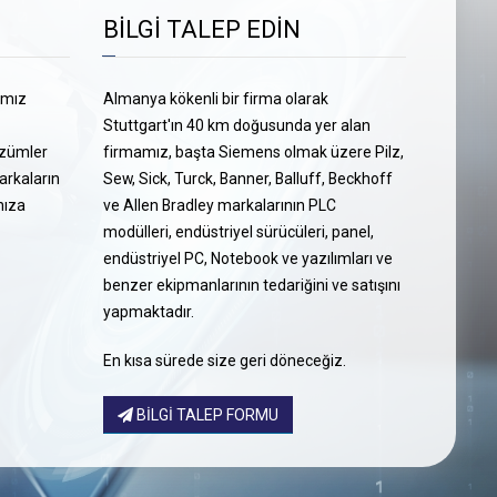
BİLGİ TALEP EDİN
ımız
Almanya kökenli bir firma olarak
Stuttgart'ın 40 km doğusunda yer alan
çözümler
firmamız, başta Siemens olmak üzere Pilz,
arkaların
Sew, Sick, Turck, Banner, Balluff, Beckhoff
nıza
ve Allen Bradley markalarının PLC
modülleri, endüstriyel sürücüleri, panel,
endüstriyel PC, Notebook ve yazılımları ve
benzer ekipmanlarının tedariğini ve satışını
yapmaktadır.
En kısa sürede size geri döneceğiz.
BİLGİ TALEP FORMU