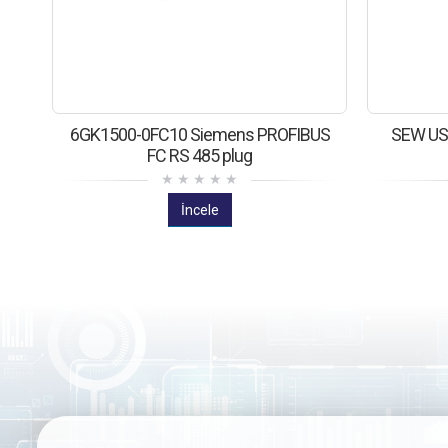
6GK1500-0FC10 Siemens PROFIBUS
SEW USB
FC RS 485 plug
İncele