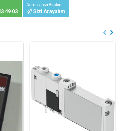
Numaranızı Bırakın
3 49 03
Sizi Arayalım