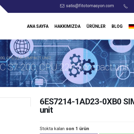
satis@fitotomasyon.com
ANA SAYFA
HAKKIMIZDA
ÜRÜNLER
BLOG
200, CPU 224 COMPACT UNIT
 S7-200, CPU 224 Compact unit
6ES7214-1AD23-0XB0 SIM
unit
Stokta kalan
son 1 ürün