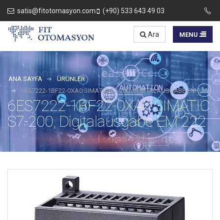
satis@fitotomasyon.com
(+90) 533 643 49 03
Ara
ANA SAYFA
ÜRÜNLER
6ES7222-1BF22-0XA0 SIMATIC S7-200, DIGITALAUSGABE EM 222
6ES7222-1BF22-0XA0 SIMATIC
S7-200, Digitalausgabe EM 222