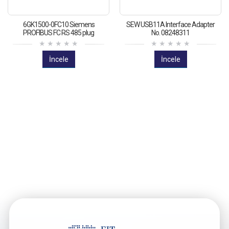
6GK1500-0FC10 Siemens
SEW USB11A Interface Adapter
PROFIBUS FC RS 485 plug
No. 08248311
İncele
İncele