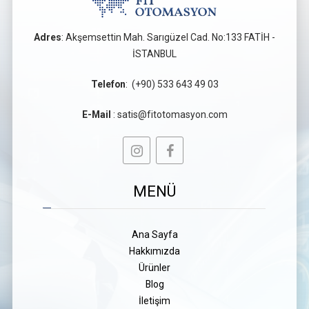
Adres
: Akşemsettin Mah. Sarıgüzel Cad. No:133 FATİH -
İSTANBUL
Telefon
:
(+90) 533 643 49 03
E-Mail
:
satis@fitotomasyon.com
MENÜ
Ana Sayfa
Hakkımızda
Ürünler
Blog
İletişim